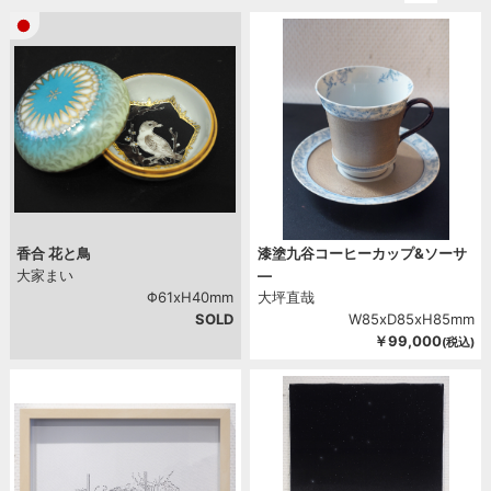
2012
2011
2010
2009
2008
2007
2006
香合 花と鳥
漆塗九谷コーヒーカップ&ソーサ
大家まい
―
Φ61xH40mm
大坪直哉
SOLD
W85xD85xH85mm
￥99,000
(税込)