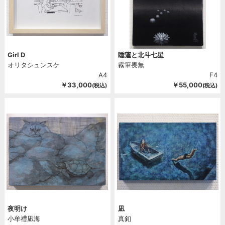
Girl D
睡蓮と北斗七星
オリタシュンスケ
霧筆畏無
A4
F4
￥33,000
￥55,000
(税込)
(税込)
夜明け
凪
小牟禮凪海
真釦