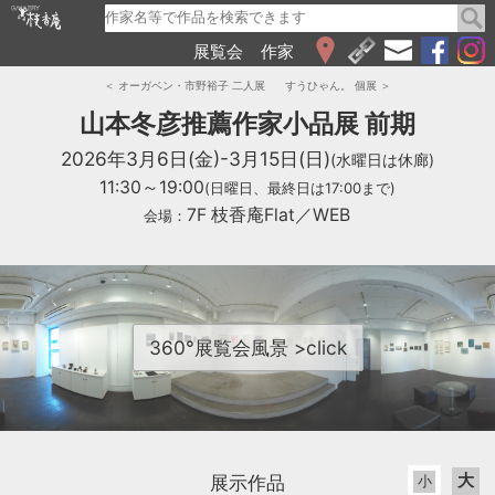
展覧会
作家
WEB展覧会
＜ オーガベン・市野裕子 二人展
すうひゃん。 個展 ＞
2026
山本冬彦推薦作家小品展 前期
2025
2026年3月6日(金)-3月15日(日)
(水曜日は休廊)
2024
11:30～19:00
(日曜日、最終日は17:00まで)
2023
7F 枝香庵Flat／WEB
会場：
2022
2021
2020
2019
2018
360°展覧会風景 >click
2017
2016
2015
2014
2013
大
展示作品
小