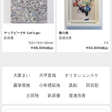
ヤッラビーナⅡ -Let's go-
春の角
萩原優
渡邊浩香
150x150x36mm
F4
￥66,000
￥63,800
(税込)
(税込)
大家まい
大坪直哉
オリタシュンスケ
霧筆畏無
小牟禮凪海
真釦
田宮彩
土田翔
萩原優
渡邊浩香