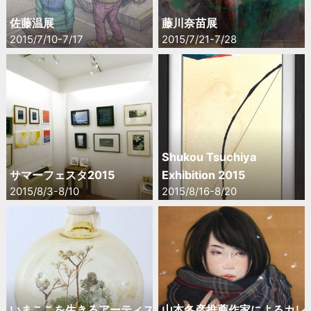
佐藤温展
藤川奈苗展
2015/7/10-7/17
2015/7/21-7/28
Shukou Tsuchiya
サマーフェスタ2015
Exhibition 2015
2015/8/3-8/10
2015/8/16-8/20
いまここを生きるアーティス
山本冬彦推薦作家によるカレ