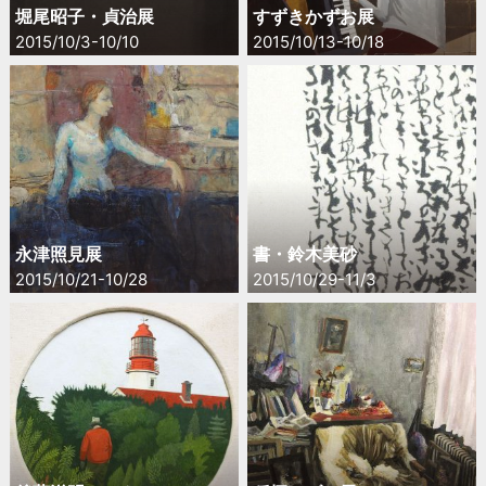
堀尾昭子・貞治展
すずきかずお展
2015/10/3-10/10
2015/10/13-10/18
永津照見展
書・鈴木美砂
2015/10/21-10/28
2015/10/29-11/3