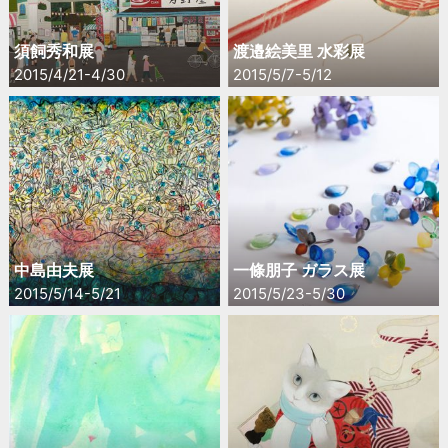
須飼秀和展
渡邉絵美里 水彩展
2015/4/21-4/30
2015/5/7-5/12
中島由夫展
一條朋子 ガラス展
2015/5/14-5/21
2015/5/23-5/30