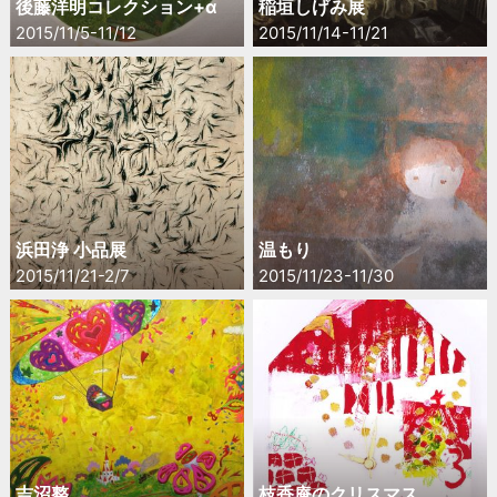
後藤洋明コレクション+α
稲垣しげみ展
2015/11/5-11/12
2015/11/14-11/21
浜田浄 小品展
温もり
2015/11/21-2/7
2015/11/23-11/30
吉沼整
枝香庵のクリスマス