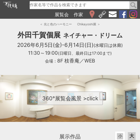
展覧会
作家
WEB展覧会
＜ 光と色のハーモニー
Chikayoshi展 ＞
2026
外田千賀個展
ネイチャー・ドリーム
2025
2026年6月5日(金)-6月14日(日)
(水曜日は休廊)
2024
11:30～19:00
(日曜日、最終日は17:00まで)
2023
8F 枝香庵／WEB
会場：
2022
2021
2020
2019
2018
360°展覧会風景 >click
2017
2016
2015
2014
2013
大
展示作品
小