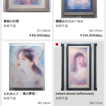
春暁の幻想
微睡みのカルーセル
外田千賀
外田千賀
21x28cm
40x31cm
￥66,000
￥124,000
(税込)
(税込)
えれめんと －風の夢想－
nature dream (afternoon)
外田千賀
外田千賀
18x14cm
26x11cm