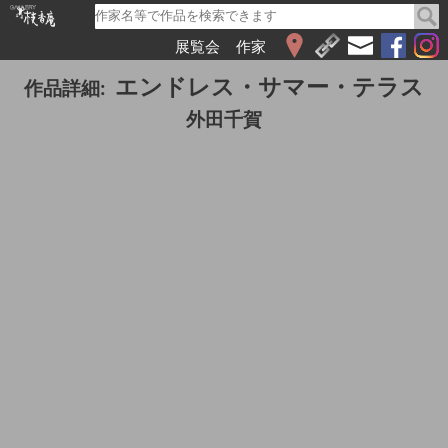
展覧会
作家
WEB展覧会
エンドレス・サマー・テラス
作品詳細:
2026
外田千賀
2025
2024
2023
2022
2021
2020
2019
2018
2017
2016
2015
2014
2013