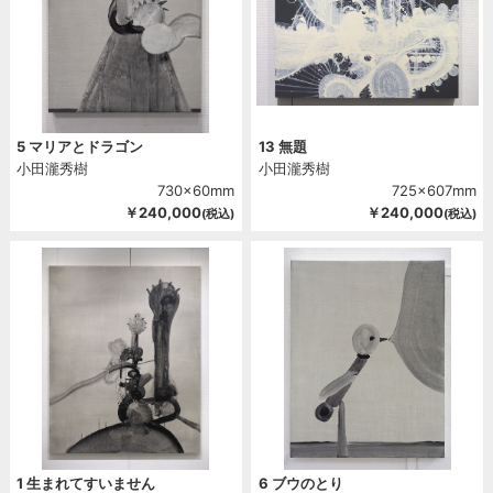
5 マリアとドラゴン
13 無題
小田瀧秀樹
小田瀧秀樹
730x60mm
725x607mm
￥240,000
￥240,000
(税込)
(税込)
1 生まれてすいません
6 ブウのとり