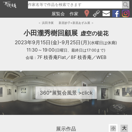
展覧会
作家
WEB展覧会
＜ 浜田浄展
新居妙子×新居あずみ展 ＞
2026
小田瀧秀樹回顧展
虚空の徒花
2025
2023年9月15日(金)-9月25日(月)
(水曜日は休廊)
2024
11:30～19:00
(日曜日、最終日は17:00まで)
2023
7F 枝香庵Flat／8F 枝香庵／WEB
会場：
2022
2021
2020
2019
2018
360°展覧会風景 >click
2017
2016
2015
2014
2013
大
展示作品
小