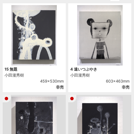
2012
2011
2010
2009
2008
2007
2006
15 無題
4 遠いつぶやき
小田瀧秀樹
小田瀧秀樹
459x530mm
603x463mm
非売
非売