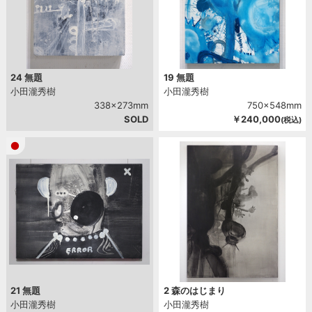
24 無題
19 無題
小田瀧秀樹
小田瀧秀樹
338x273mm
750x548mm
SOLD
￥240,000
(税込)
21 無題
2 森のはじまり
小田瀧秀樹
小田瀧秀樹