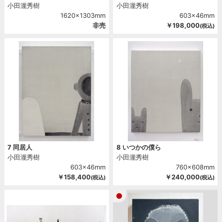
小田瀧秀樹
小田瀧秀樹
1620x1303mm
603x46mm
非売
￥198,000
(税込)
7 同居人
8 いつかの僕ら
小田瀧秀樹
小田瀧秀樹
603x46mm
760x608mm
￥158,400
￥240,000
(税込)
(税込)