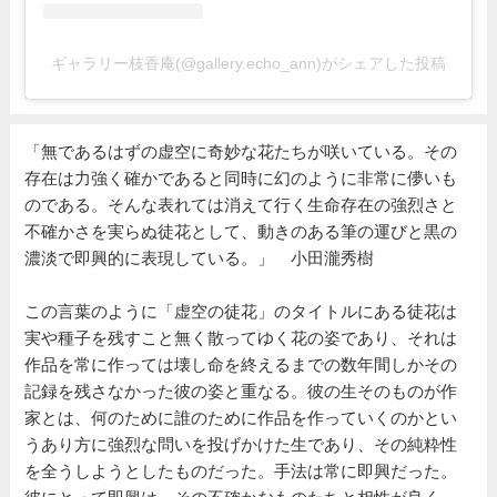
ギャラリー枝香庵(@gallery.echo_ann)がシェアした投稿
「無であるはずの虚空に奇妙な花たちが咲いている。その
存在は力強く確かであると同時に幻のように非常に儚いも
のである。そんな表れては消えて行く生命存在の強烈さと
不確かさを実らぬ徒花として、動きのある筆の運びと黒の
濃淡で即興的に表現している。」 小田瀧秀樹
この言葉のように「虚空の徒花」のタイトルにある徒花は
実や種子を残すこと無く散ってゆく花の姿であり、それは
作品を常に作っては壊し命を終えるまでの数年間しかその
記録を残さなかった彼の姿と重なる。彼の生そのものが作
家とは、何のために誰のために作品を作っていくのかとい
うあり方に強烈な問いを投げかけた生であり、その純粋性
を全うしようとしたものだった。手法は常に即興だった。