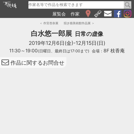
展覧会
作家
WEB展覧会
＜ 作宮杏奈展
招き猫美術館作品展 ＞
2026
白水悠一郎展
日常の虚像
2025
2019年12月6日(金)-12月15日(日)
2024
11:30～19:00
8F 枝香庵
(日曜日、最終日は17:00まで)
会場：
2023
2022
作品に関するお問合せ
2021
2020
2019
2018
2017
2016
2015
2014
2013