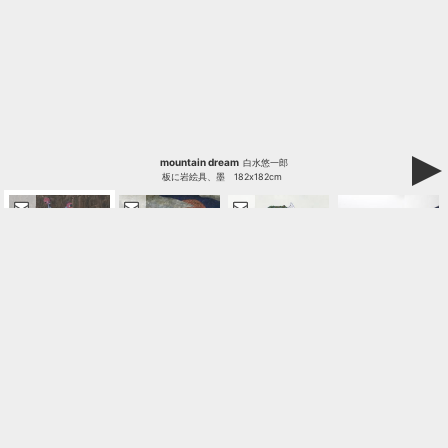
mountain dream
白水悠一郎
板に岩絵具、墨
182x182cm