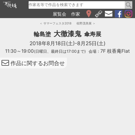
展覧会
作家
WEB展覧会
＜ サマーフェスタ2018
椋野茂美展 ＞
2026
大徹漆鬼
輪島塗
傘寿展
2025
2018年8月18日(土)-8月25日(土)
2024
11:30～19:00
7F 枝香庵Flat
(日曜日、最終日は17:00まで)
会場：
2023
2022
作品に関するお問合せ
2021
2020
2019
2018
2017
2016
2015
2014
2013