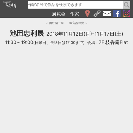
展覧会
作家
WEB展覧会
＜ 岡野陽一展
蓄音器の會 ＞
2026
池田忠利展
2018年11月12日(月)-11月17日(土)
2025
11:30～19:00
7F 枝香庵Flat
(日曜日、最終日は17:00まで)
会場：
2024
2023
2022
2021
2020
2019
2018
2017
2016
2015
2014
2013