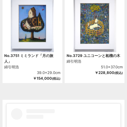
No.3751 ミミランド「月の旅
No.3729 ユニコーンと柘榴の木
人」
綿引明浩
綿引明浩
51.0x37.0cm
39.0x29.0cm
￥228,800
(税込)
￥154,000
(税込)