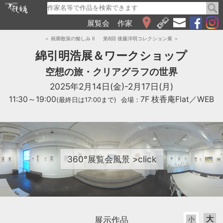
展覧会
作家
WEB展覧会
＜ 画廊散策の愉しみ Ⅱ
第8回 後藤洋明コレクション展 ＞
2026
綿引明浩展＆ワークショップ
2025
空想の旅・クリアグラフの世界
2024
2025年2月14日(金)-2月17日(月)
2023
2022
11:30～19:00
7F 枝香庵Flat／WEB
(最終日は17:00まで)
会場：
2021
2020
2019
2018
360°展覧会風景 >click
2017
2016
2015
2014
2013
大
展示作品
小