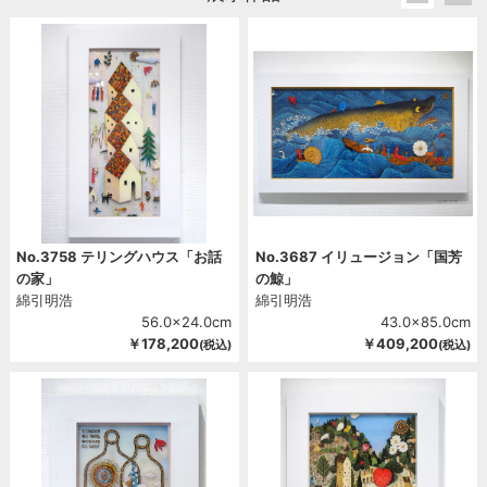
2012
2011
2010
2009
2008
2007
2006
No.3758 テリングハウス「お話
No.3687 イリュージョン「国芳
の家」
の鯨」
綿引明浩
綿引明浩
56.0x24.0cm
43.0x85.0cm
￥178,200
￥409,200
(税込)
(税込)