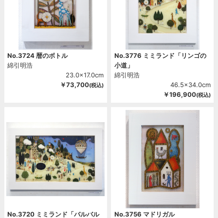
No.3724 暦のボトル
No.3776 ミミランド「リンゴの
綿引明浩
小道」
23.0x17.0cm
綿引明浩
￥73,700
46.5x34.0cm
(税込)
￥196,900
(税込)
No.3720 ミミランド「バルバル
No.3756 マドリガル