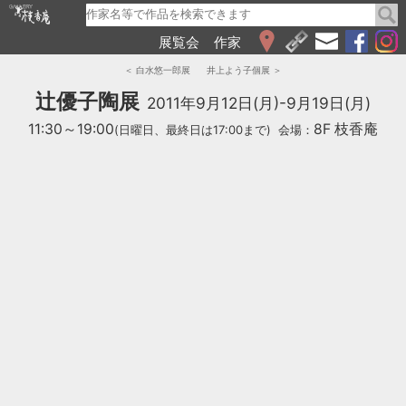
展覧会
作家
WEB展覧会
＜ 白水悠一郎展
井上よう子個展 ＞
2026
辻優子陶展
2011年9月12日(月)-9月19日(月)
2025
11:30～19:00
8F 枝香庵
(日曜日、最終日は17:00まで)
会場：
2024
2023
2022
2021
2020
2019
2018
2017
2016
2015
2014
2013