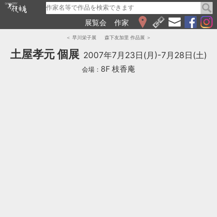
展覧会
作家
WEB展覧会
＜ 早川栄子展
森下友加里 作品展 ＞
2026
土屋孝元 個展
2007年7月23日(月)-7月28日(土)
2025
8F 枝香庵
会場：
2024
2023
2022
2021
2020
2019
2018
2017
2016
2015
2014
2013