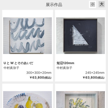
2012
大
展示作品
小
2011
2010
2009
2008
2007
2006
U と W とそのあいだ
短辺120mm
中村眞弥子
中村眞弥子
300x300x20mm
245x245mm
￥63,800
￥63,800
(税込)
(税込)