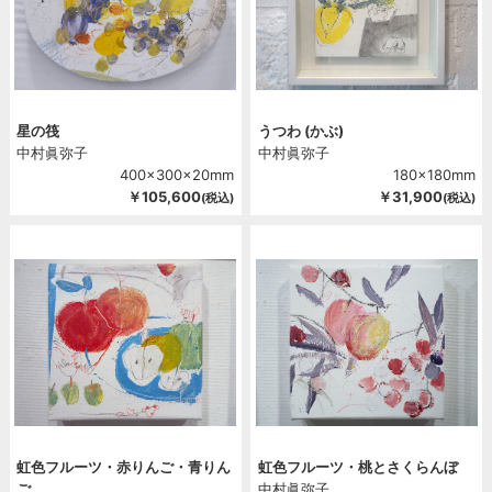
星の筏
うつわ (かぶ)
中村眞弥子
中村眞弥子
400x300x20mm
180x180mm
￥105,600
￥31,900
(税込)
(税込)
虹色フルーツ・赤りんご・青りん
虹色フルーツ・桃とさくらんぼ
ご
中村眞弥子