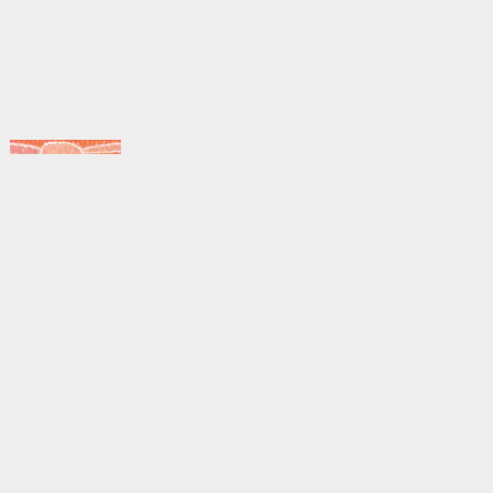
浅野紋子
浅見哲一
池本洋二郎
石原実
伊藤香奈
糸山清重
井上文香
猪熊克芳
上野秀一
打木
奥田良悦