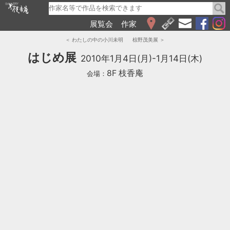
展覧会
作家
WEB展覧会
＜ わたしの中の小川未明
椋野茂美展 ＞
2026
はじめ展
2010年1月4日(月)-1月14日(木)
2025
8F 枝香庵
会場：
2024
2023
2022
2021
2020
2019
2018
2017
2016
2015
2014
2013