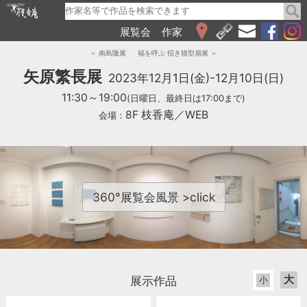
展覧会
作家
WEB展覧会
＜ 南島隆展
福を呼ぶ 招き猫型扇展 ＞
2026
矢原繁長展
2023年12月1日(金)-12月10日(日)
2025
11:30～19:00
(日曜日、最終日は17:00まで)
2024
8F 枝香庵／WEB
会場：
2023
2022
2021
2020
2019
360°展覧会風景 >click
2018
2017
2016
2015
2014
大
展示作品
小
2013