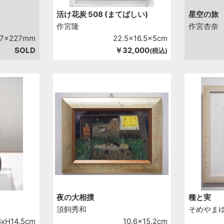
活け花炭 508 (まてばしい)
星空の旅
作宮隆
作宮杏奈
27x227mm
22.5x16.5x5cm
SOLD
￥32,000
(税込)
夜の大相撲
種と実
須飼秀和
そめやま
6xH14.5cm
10.6x15.2cm