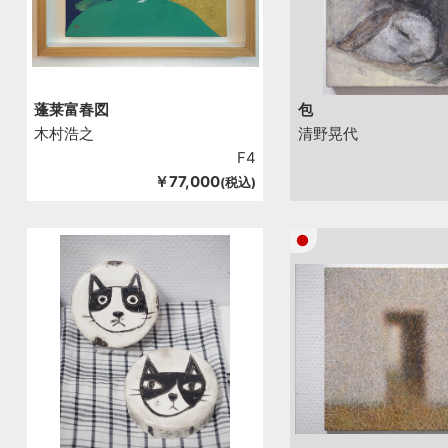
蓬莱富春図
包
木村浩之
清野晃代
F4
￥77,000
(税込)