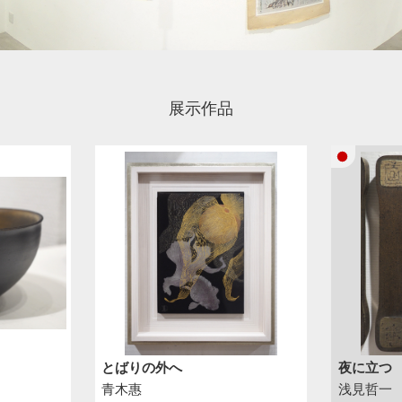
展示作品
とばりの外へ
夜に立つ
青木惠
浅見哲一