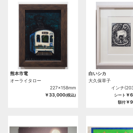
熊本市電
白いシカ
オーライタロー
大久保草子
227x158mm
インチ(203
￥33,000
￥6
(税込)
シート
￥9
額付