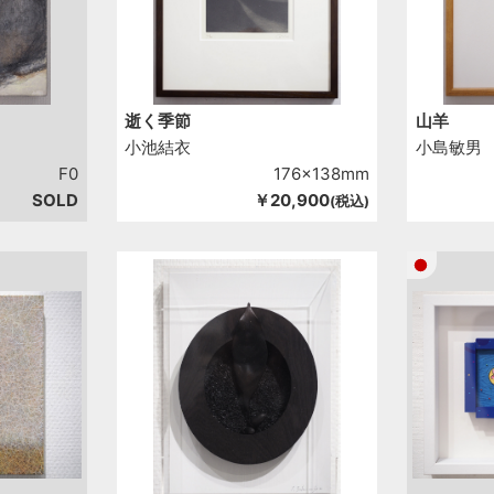
逝く季節
山羊
小池結衣
小島敏男
F0
176x138mm
SOLD
￥20,900
(税込)