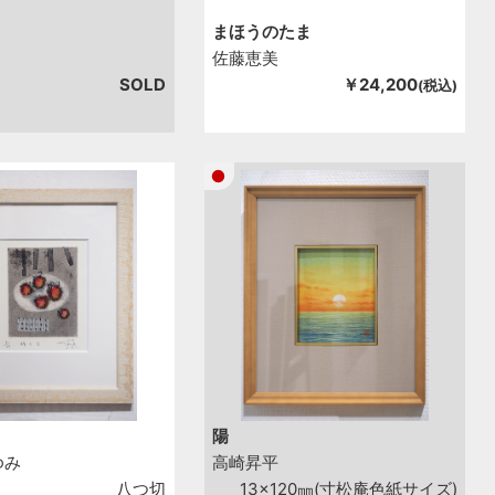
まほうのたま
佐藤恵美
SOLD
￥24,200
(税込)
陽
ゆみ
高崎昇平
八つ切
13x120㎜(寸松庵色紙サイズ)