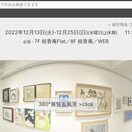
＜ 綿引明浩
2022年12月13日(火)-12月25日(日)
11
(水曜日は休廊)
7F 枝香庵Flat／8F 枝香庵／WEB
会場：
360°展覧会風景 >click