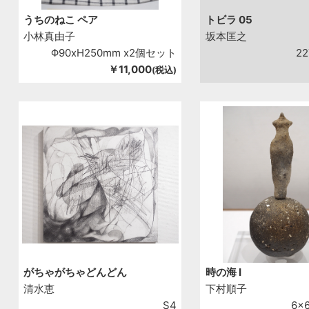
うちのねこ ペア
トビラ 05
小林真由子
坂本匡之
Φ90xH250mm x2個セット
2
￥11,000
(税込)
がちゃがちゃどんどん
時の海 Ⅰ
清水恵
下村順子
S4
6x