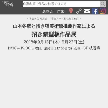
展覧会
作家
WEB展覧会
＜ 古賀勇人 写真展
宇宙アート展 佐和貫利郎 ＞
2026
山本冬彦と招き猫美術館推薦作家による
2025
招き猫型板作品展
2024
2018年9月13日(木)-9月22日(土)
2023
2022
11:30～19:00
8F 枝香庵
(日曜日、最終日は17:00まで)
会場：
2021
2020
2019
2018
2017
2016
2015
2014
2013