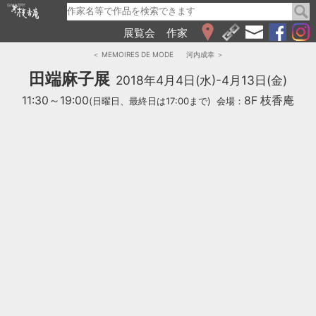
展覧会
作家
WEB展覧会
＜ MEMOIRES DE MODE
河内成幸 ＞
2026
田端麻子展
2018年4月4日(水)-4月13日(金)
2025
11:30～19:00
8F 枝香庵
(日曜日、最終日は17:00まで)
会場：
2024
2023
2022
2021
2020
2019
2018
2017
2016
2015
2014
2013