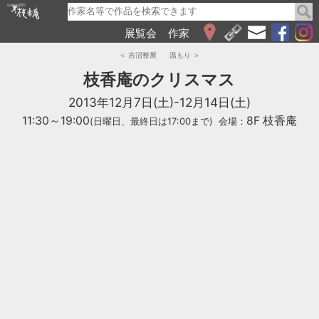
展覧会
作家
WEB展覧会
＜ 吉沼整展
温もり ＞
2026
枝香庵のクリスマス
2025
2013年12月7日(土)-12月14日(土)
2024
11:30～19:00
8F 枝香庵
(日曜日、最終日は17:00まで)
会場：
2023
2022
2021
2020
2019
2018
2017
2016
2015
2014
2013