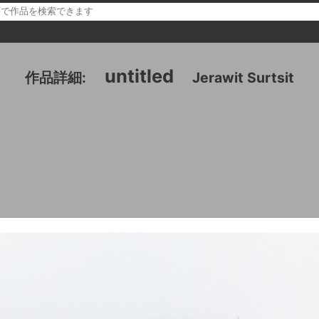
untitled
作品詳細:
Jerawit Surtsit