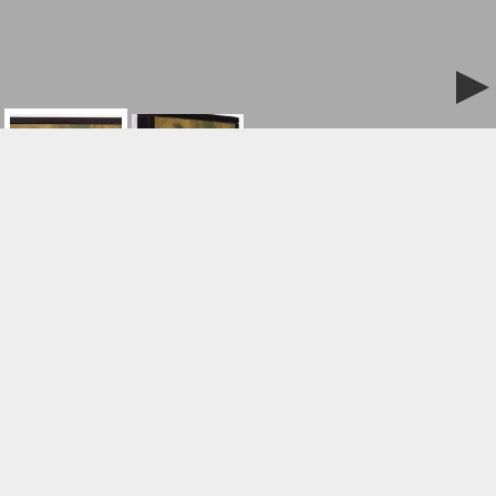
ご購入/お問合せはこちら
Rendezvous Ⅰ
作品名:
岡井舞
作家名:
油彩
素材:
20x27cm
サイズ:
￥40,000
価格:
(税込)