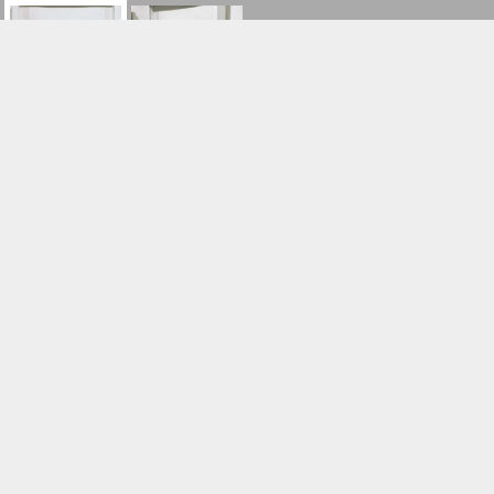
ご購入/お問合せはこちら
Same Seed -ひと粒の種、ひとつの想い-
作品名:
野村佳代
作家名:
23.5x30.5cm
サイズ:
￥48,400
￥11,000
価格:
原画
(税込)
額
(税込)
野村佳代（のむらかよ）
名古屋生まれ。幼少期をカリフォルニアで過ごし、帰国後