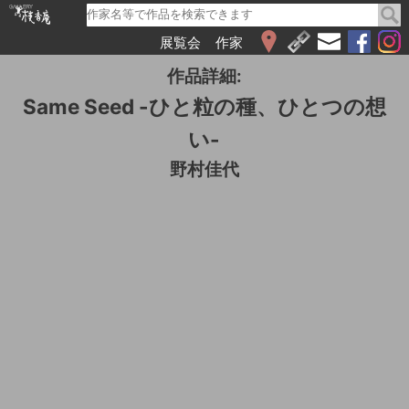
展覧会
作家
WEB展覧会
作品詳細:
2026
Same Seed -ひと粒の種、ひとつの想
2025
い-
2024
2023
野村佳代
2022
2021
2020
2019
2018
2017
2016
2015
2014
2013