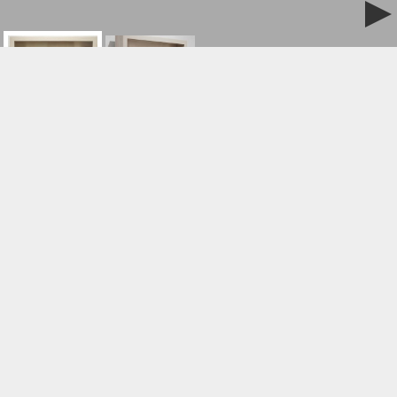
梅の実（プラチナ）
作品名:
横山芳実
作家名:
雲肌麻紙、プラチナ箔、墨、岩絵具、水干絵具
素材:
S0
サイズ:
SOLD
価格:
横山芳実（よこやまよしみ）
1965
東京代々木生まれ
1989
京都芸術短期大学日本画専攻科修了（現、京都芸術
大学）
1990
松濤美術館公募展入選（同‘91年）