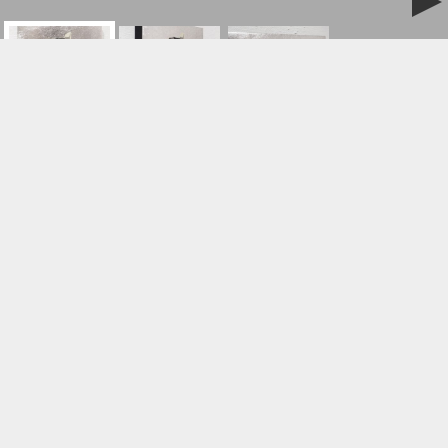
おかえり
作品名:
ヒカリタケウチ
作家名:
2022
制作年:
紙本彩色
素材:
F0
サイズ:
SOLD
価格:
ヒカリタケウチ