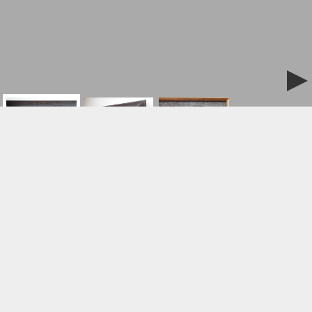
ご購入/お問合せはこちら
気付かないふり
作品名:
村上恵実
作家名:
2022
制作年:
アートクロス、水干絵具、岩絵具、炭、胡粉、典具
素材: