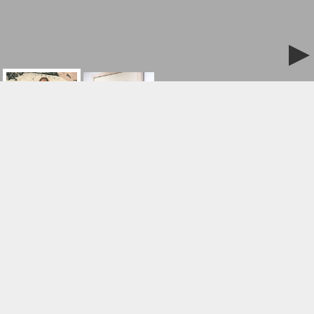
ご購入/お問合せはこちら
いちばん遠い場所
作品名:
そめやまゆみ
作家名:
銅版画
素材:
四つ切
サイズ:
￥30,200
￥22,000
価格:
額付
(税込)
シート
(税込)